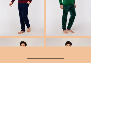
Zie meer
Neem deel aan onze mailinglijst
E-mailadres